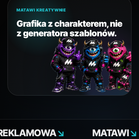
MATAWI KREATYWNIE
Grafika z charakterem, nie
z generatora szablonów.
MOWA
↘
MATAWI
↘
L