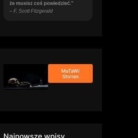
że musisz coś powiedzieć."
– 
F. Scott Fitzgerald
MaTaWi
Stories
Najnowsze wpisy