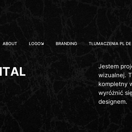
ABOUT
LOGO
BRANDING
TŁUMACZENIA PL DE
Jestem proje
I
T
A
L
wizualnej. 
kompletny w
wyróżnić si
designem.