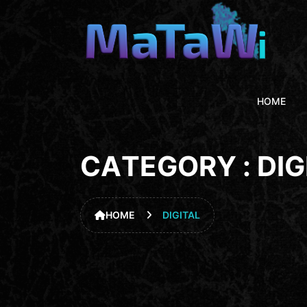
HOME
C
A
T
E
G
O
R
Y
:
D
I
G
HOME
DIGITAL