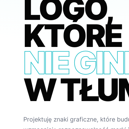
LOGO,
KTÓRE
NIE GIN
W TŁUM
Projektuję znaki graficzne, które bu