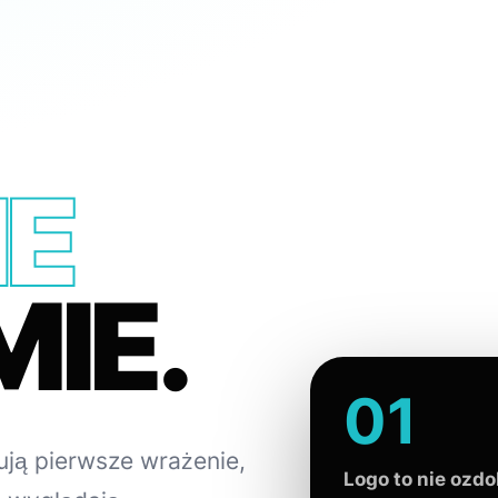
IE
IE.
01
dują pierwsze wrażenie,
Logo to nie ozdo