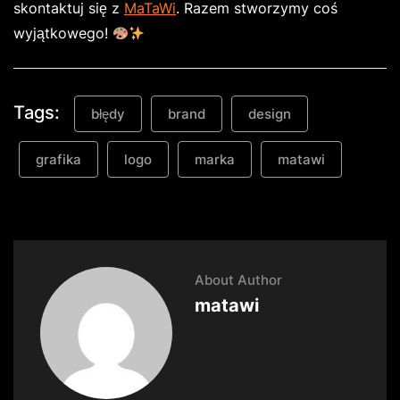
skontaktuj się z
MaTaWi
. Razem stworzymy coś
wyjątkowego!
Tags:
błędy
brand
design
grafika
logo
marka
matawi
About Author
matawi