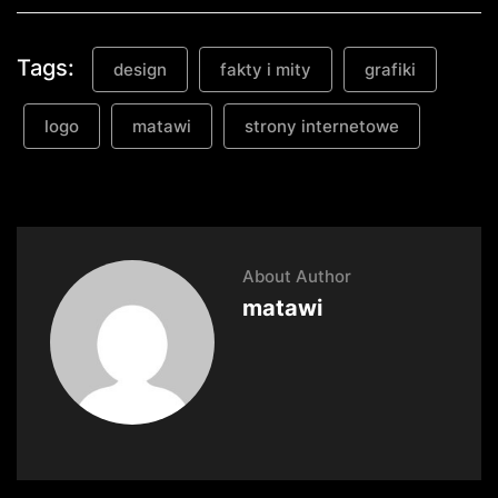
Tags:
design
fakty i mity
grafiki
logo
matawi
strony internetowe
About Author
matawi