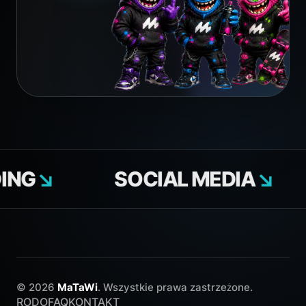
G
↘
SOCIAL MEDIA
↘
© 2026
MaTaWi
. Wszystkie prawa zastrzeżone.
RODO
FAQ
KONTAKT