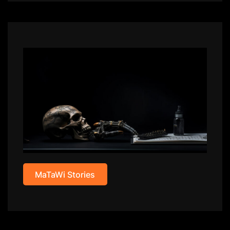
MaTaWi Stories