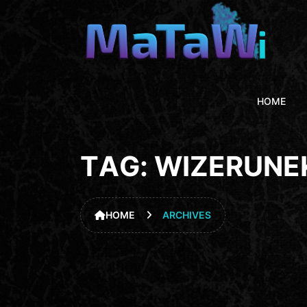
HOME
T
A
G
:
W
I
Z
E
R
U
N
E
HOME
ARCHIVES