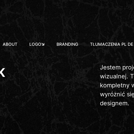
ABOUT
LOGO
BRANDING
TŁUMACZENIA PL DE
Jestem proje
K
wizualnej. 
kompletny w
wyróżnić si
designem.