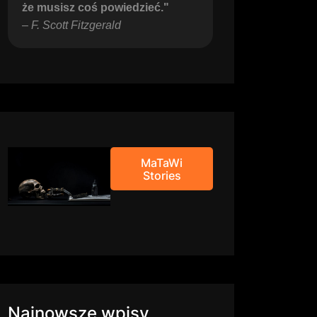
że musisz coś powiedzieć."
– 
F. Scott Fitzgerald
MaTaWi
Stories
Najnowsze wpisy