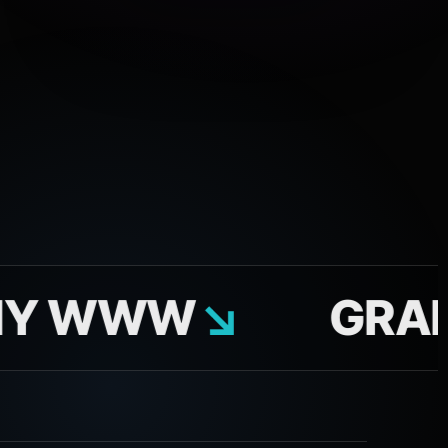
WWW
↘
GRAFIKA