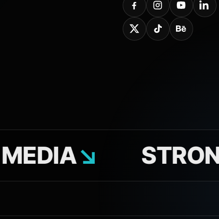
IA
↘
STRONY 