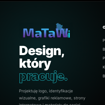
P
Design,
B
który
P
K
pracuje.
B
Projektuję logo, identyfikacje
wizualne, grafiki reklamowe, strony
internetowe i materiały do social