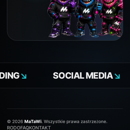
NG
↘
SOCIAL MEDIA
↘
© 2026
MaTaWi
. Wszystkie prawa zastrzeżone.
RODO
FAQ
KONTAKT