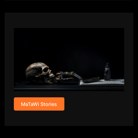
MaTaWi Stories