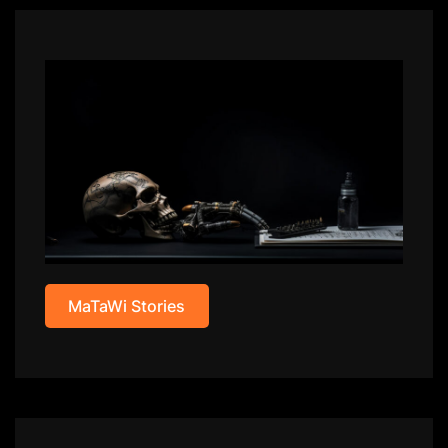
MaTaWi Stories