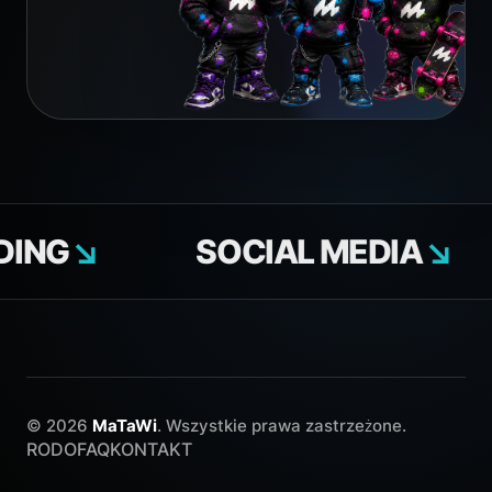
NG
↘
SOCIAL MEDIA
↘
© 2026
MaTaWi
. Wszystkie prawa zastrzeżone.
RODO
FAQ
KONTAKT