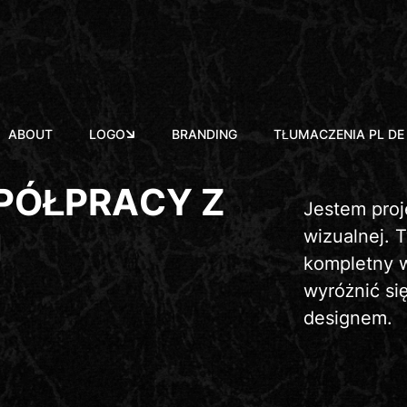
ABOUT
LOGO
BRANDING
TŁUMACZENIA PL DE
P
Ó
Ł
P
R
A
C
Y
Z
Jestem proje
M
wizualnej. 
kompletny w
wyróżnić si
designem.