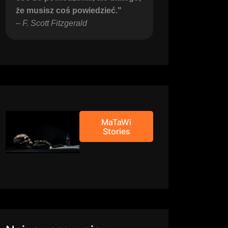
że musisz coś powiedzieć."
– 
F. Scott Fitzgerald
MaTaWi
Stories