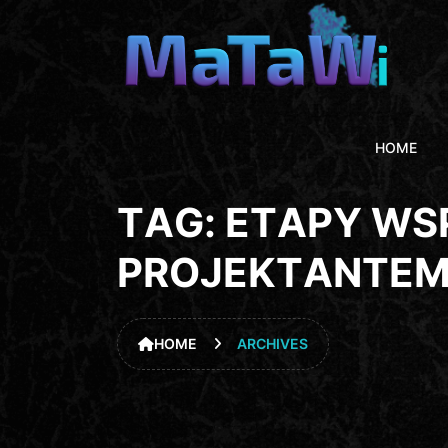
HOME
T
A
G
:
E
T
A
P
Y
W
S
P
R
O
J
E
K
T
A
N
T
E
HOME
ARCHIVES