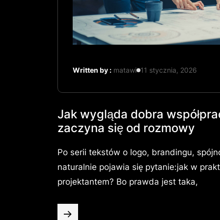
Written by :
matawi
11 stycznia, 2026
Jak wygląda dobra współprac
zaczyna się od rozmowy
Po serii tekstów o logo, brandingu, spójno
naturalnie pojawia się pytanie:jak w pr
projektantem? Bo prawda jest taka,