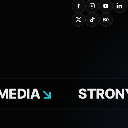
A
↘
STRONY W