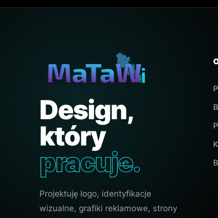
P
Design,
B
który
P
K
pracuje.
B
Projektuję logo, identyfikacje
wizualne, grafiki reklamowe, strony