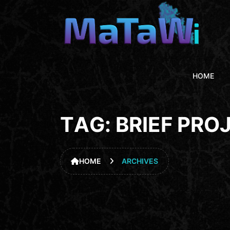
HOME
T
A
G
:
B
R
I
E
F
P
R
O
HOME
ARCHIVES