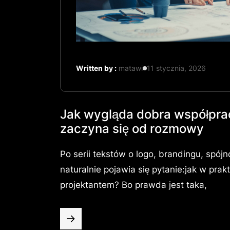
Written by :
matawi
11 stycznia, 2026
Jak wygląda dobra współprac
zaczyna się od rozmowy
Po serii tekstów o logo, brandingu, spójno
naturalnie pojawia się pytanie:jak w pr
projektantem? Bo prawda jest taka,