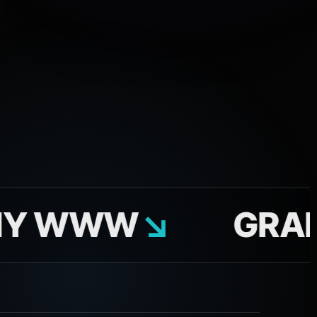
WWW
↘
GRAFIKA