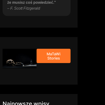
że musisz coś powiedzieć."
– 
F. Scott Fitzgerald
MaTaWi
Stories
Najnowsze wpisy