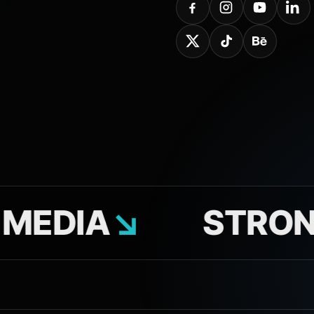
IA
↘
STRONY 