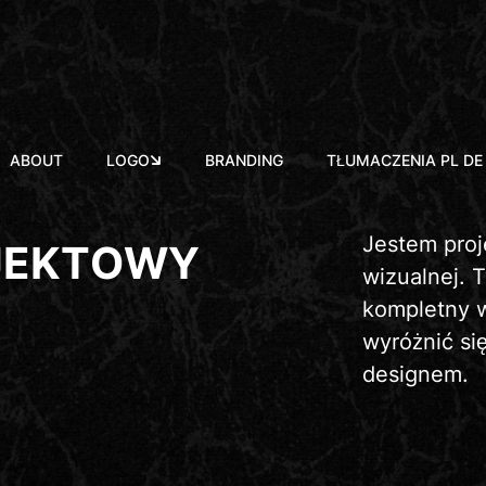
ABOUT
LOGO
BRANDING
TŁUMACZENIA PL DE
Jestem proje
J
E
K
T
O
W
Y
wizualnej. 
kompletny w
wyróżnić si
designem.