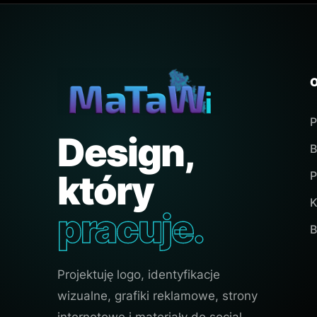
P
Design,
B
który
P
K
pracuje.
B
Projektuję logo, identyfikacje
wizualne, grafiki reklamowe, strony
internetowe i materiały do social