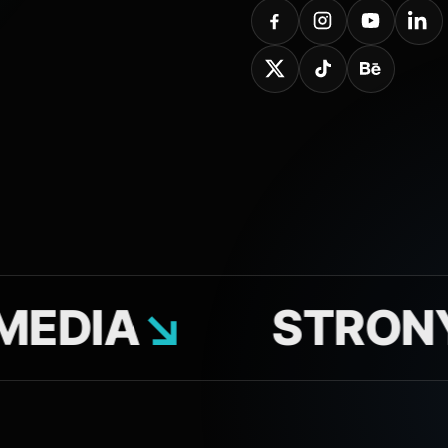
A
↘
STRONY W