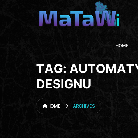
HOME
T
A
G
:
A
U
T
O
M
A
T
D
E
S
I
G
N
U
HOME
ARCHIVES