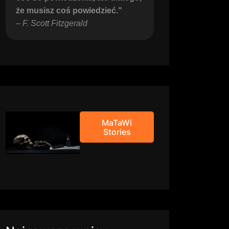
że musisz coś powiedzieć."
– 
F. Scott Fitzgerald
MaTaWi
Stories