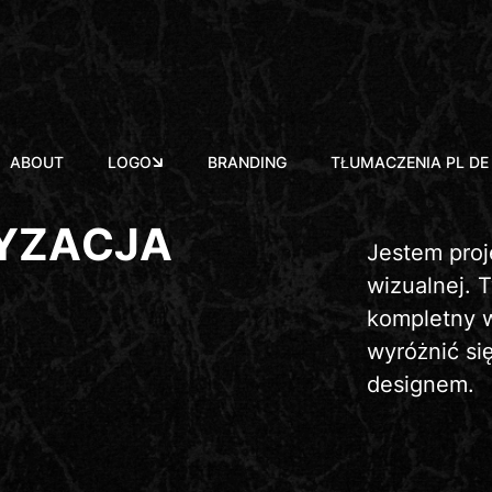
ABOUT
LOGO
BRANDING
TŁUMACZENIA PL DE
Y
Z
A
C
J
A
Jestem proje
wizualnej. 
kompletny w
wyróżnić si
designem.