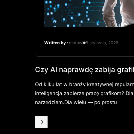
Written by :
matawi
8 stycznia, 2026
Czy AI naprawdę zabija grafi
Od kilku lat w branży kreatywnej regula
inteligencja zabierze pracę grafikom? Dl
narzędziem.Dla wielu — po prostu