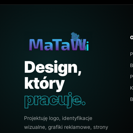
P
Design,
B
który
P
K
pracuje.
B
Projektuję logo, identyfikacje
wizualne, grafiki reklamowe, strony